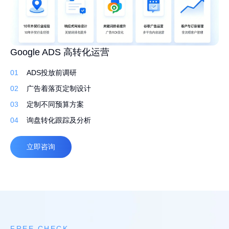
高转化外贸建站 持续获取询盘
Google ADS 高转化运营
外贸网站 Google SEO 白帽排名优化
01
01
01
先策划，再建站
ADS投放前调研
行业调研了解产品
02
02
02
定制建站系统，灵活易用
广告着落页定制设计
筛选合适的关键词排名
03
03
03
定制化设计，打造独特品牌
定制不同预算方案
撰写原创文案 定期更新
04
04
04
自适应，多语言
询盘转化跟踪及分析
高质量外链
立即咨询
立即咨询
立即咨询
FREE CHECK