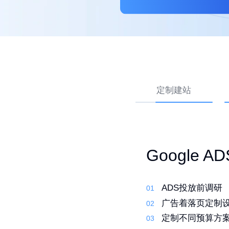
定制建站
外贸网站 Go
高转化外贸
Google 
优化
先策划，再建站
ADS投放前调研
01
01
行业调研了解产
01
定制建站系统，
广告着落页定制
02
02
筛选合适的关键
02
定制化设计，打
定制不同预算方
03
03
撰写原创文案 定