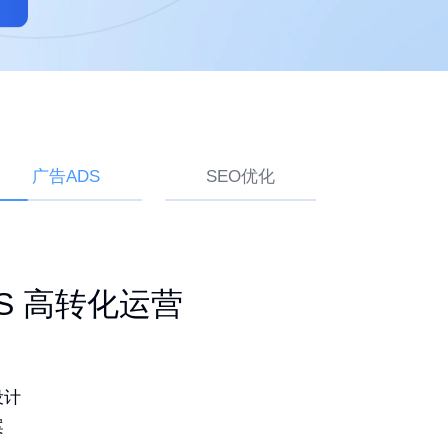
广告ADS
SEO优化
ogle SEO 白帽排名
建站 持续获取询盘
ADS 高转化运营
品
灵活易用
设计
词排名
造独特品牌
案
期更新