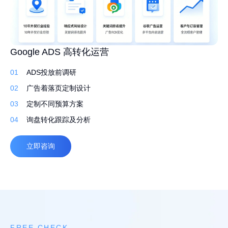
高转化外贸建站 持续获取询盘
Google ADS 高转化运营
外贸网站 Google SEO 白帽排名优化
01
01
01
先策划，再建站
ADS投放前调研
行业调研了解产品
02
02
02
定制建站系统，灵活易用
广告着落页定制设计
筛选合适的关键词排名
03
03
03
定制化设计，打造独特品牌
定制不同预算方案
撰写原创文案 定期更新
04
04
04
自适应，多语言
询盘转化跟踪及分析
高质量外链
立即咨询
立即咨询
立即咨询
FREE CHECK