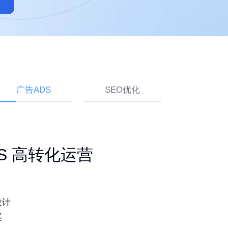
广告ADS
SEO优化
ogle SEO 白帽排名
建站 持续获取询盘
ADS 高转化运营
品
灵活易用
设计
词排名
造独特品牌
案
期更新