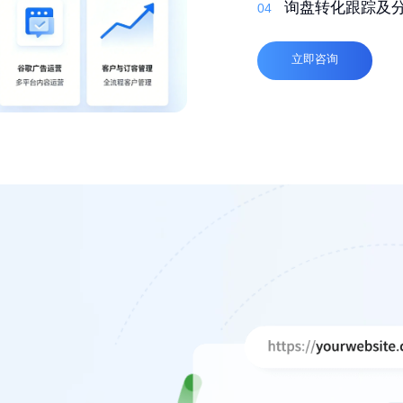
03
自适应，多语言
询盘转化跟踪及
04
04
高质量外链
04
立即咨询
立即咨询
立即咨询