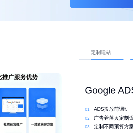
定制建站
外贸网站 Go
高转化外贸
Google 
优化
先策划，再建站
ADS投放前调研
01
01
行业调研了解产
01
定制建站系统，
广告着落页定制
02
02
筛选合适的关键
02
定制化设计，打
定制不同预算方
03
03
撰写原创文案 定