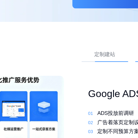
定制建站
外贸网站 Go
高转化外贸
Google 
优化
先策划，再建站
ADS投放前调研
01
01
行业调研了解产
01
定制建站系统，
广告着落页定制
02
02
筛选合适的关键
02
定制化设计，打
定制不同预算方
03
03
撰写原创文案 定