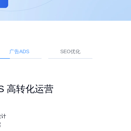
广告ADS
SEO优化
ogle SEO 白帽排名
建站 持续获取询盘
ADS 高转化运营
品
灵活易用
设计
词排名
造独特品牌
案
期更新