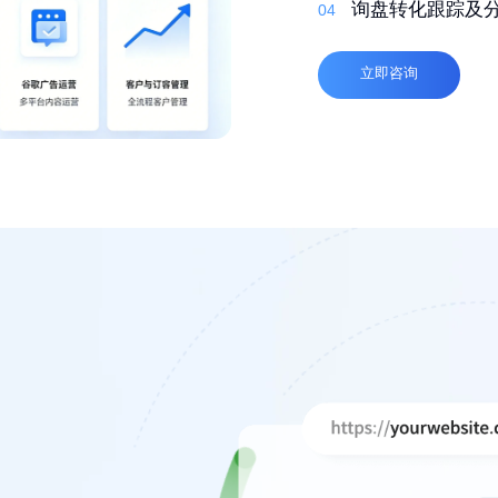
03
自适应，多语言
询盘转化跟踪及
04
04
高质量外链
04
立即咨询
立即咨询
立即咨询