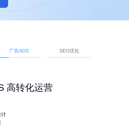
广告ADS
SEO优化
ogle SEO 白帽排名
建站 持续获取询盘
ADS 高转化运营
品
灵活易用
设计
词排名
造独特品牌
案
期更新