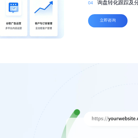
03
自适应，多语言
询盘转化跟踪及
04
04
高质量外链
04
立即咨询
立即咨询
立即咨询