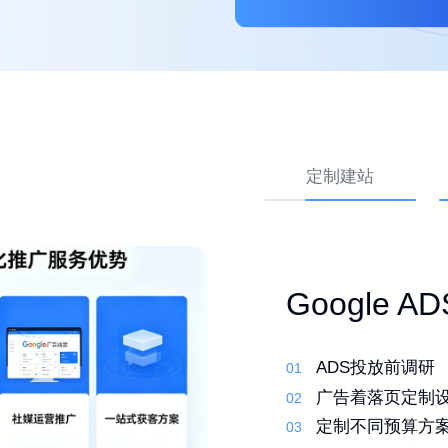
定制建站
外贸网站 Go
高转化外贸
Google 
优化
先策划，再建站
ADS投放前调研
01
01
行业调研了解产
01
定制建站系统，
广告着落页定制
02
02
筛选合适的关键
02
定制化设计，打
定制不同预算方
03
03
撰写原创文案 定