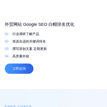
高转化外贸建站 持续获取询盘
Google ADS 高转化运营
外贸网站 Google SEO 白帽排名优化
01
01
01
先策划，再建站
ADS投放前调研
行业调研了解产品
02
02
02
定制建站系统，灵活易用
广告着落页定制设计
筛选合适的关键词排名
03
03
03
定制化设计，打造独特品牌
定制不同预算方案
撰写原创文案 定期更新
04
04
04
自适应，多语言
询盘转化跟踪及分析
高质量外链
立即咨询
立即咨询
立即咨询
FREE CHECK