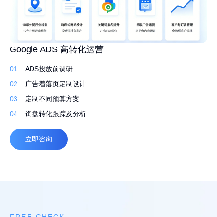
高转化外贸建站 持续获取询盘
Google ADS 高转化运营
外贸网站 Google SEO 白帽排名优化
01
01
01
先策划，再建站
ADS投放前调研
行业调研了解产品
02
02
02
定制建站系统，灵活易用
广告着落页定制设计
筛选合适的关键词排名
03
03
03
定制化设计，打造独特品牌
定制不同预算方案
撰写原创文案 定期更新
04
04
04
自适应，多语言
询盘转化跟踪及分析
高质量外链
立即咨询
立即咨询
立即咨询
FREE CHECK