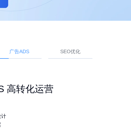
广告ADS
SEO优化
ogle SEO 白帽排名
建站 持续获取询盘
ADS 高转化运营
品
灵活易用
设计
词排名
造独特品牌
案
期更新