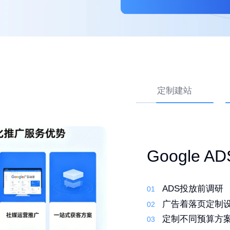
定制建站
外贸网站 Go
高转化外贸
Google 
优化
先策划，再建站
ADS投放前调研
01
01
行业调研了解产
01
定制建站系统，
广告着落页定制
02
02
筛选合适的关键
02
定制化设计，打
定制不同预算方
03
03
撰写原创文案 定