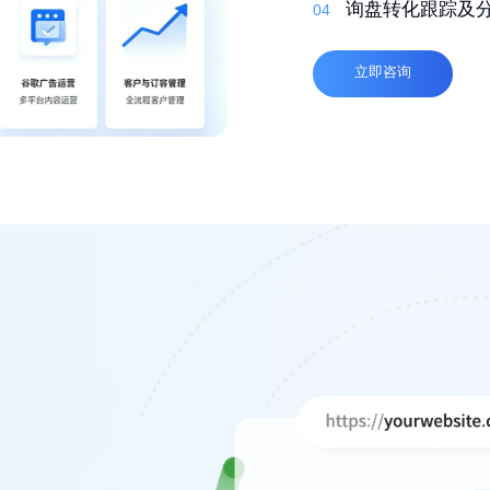
03
自适应，多语言
询盘转化跟踪及
04
04
高质量外链
04
立即咨询
立即咨询
立即咨询