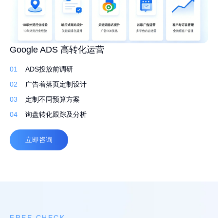
高转化外贸建站 持续获取询盘
Google ADS 高转化运营
外贸网站 Google SEO 白帽排名优化
01
01
01
先策划，再建站
ADS投放前调研
行业调研了解产品
02
02
02
定制建站系统，灵活易用
广告着落页定制设计
筛选合适的关键词排名
03
03
03
定制化设计，打造独特品牌
定制不同预算方案
撰写原创文案 定期更新
04
04
04
自适应，多语言
询盘转化跟踪及分析
高质量外链
立即咨询
立即咨询
立即咨询
FREE CHECK