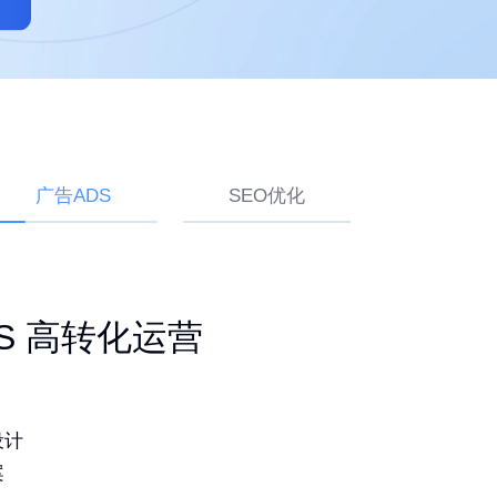
广告ADS
SEO优化
ogle SEO 白帽排名
建站 持续获取询盘
ADS 高转化运营
品
灵活易用
设计
词排名
造独特品牌
案
期更新