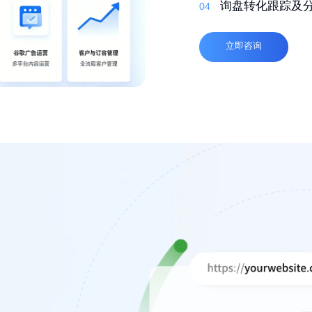
03
自适应，多语言
询盘转化跟踪及
04
04
高质量外链
04
立即咨询
立即咨询
立即咨询