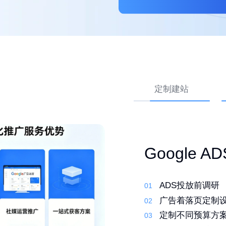
定制建站
外贸网站 Go
高转化外贸
Google 
优化
先策划，再建站
ADS投放前调研
01
01
行业调研了解产
01
定制建站系统，
广告着落页定制
02
02
筛选合适的关键
02
定制化设计，打
定制不同预算方
03
03
撰写原创文案 定