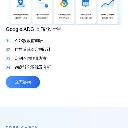
高转化外贸建站 持续获取询盘
Google ADS 高转化运营
外贸网站 Google SEO 白帽排名优化
01
01
01
先策划，再建站
ADS投放前调研
行业调研了解产品
02
02
02
定制建站系统，灵活易用
广告着落页定制设计
筛选合适的关键词排名
03
03
03
定制化设计，打造独特品牌
定制不同预算方案
撰写原创文案 定期更新
04
04
04
自适应，多语言
询盘转化跟踪及分析
高质量外链
立即咨询
立即咨询
立即咨询
FREE CHECK