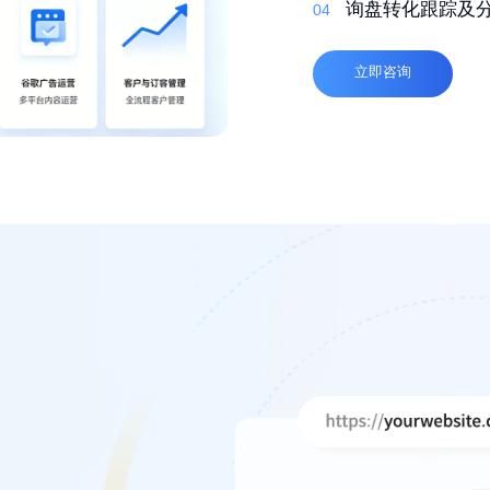
03
自适应，多语言
询盘转化跟踪及
04
04
高质量外链
04
立即咨询
立即咨询
立即咨询