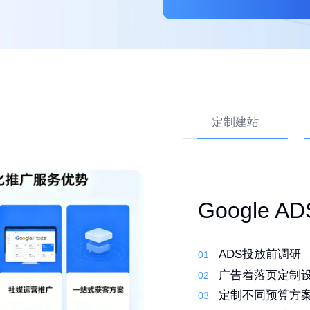
定制建站
外贸网站 Go
高转化外贸
Google 
优化
先策划，再建站
ADS投放前调研
01
01
行业调研了解产
01
定制建站系统，
广告着落页定制
02
02
筛选合适的关键
02
定制化设计，打
定制不同预算方
03
03
撰写原创文案 定