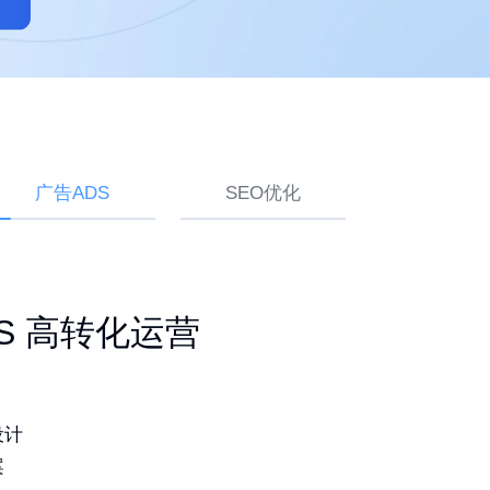
广告ADS
SEO优化
ogle SEO 白帽排名
建站 持续获取询盘
ADS 高转化运营
品
灵活易用
设计
词排名
造独特品牌
案
期更新