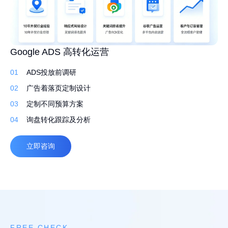
高转化外贸建站 持续获取询盘
Google ADS 高转化运营
外贸网站 Google SEO 白帽排名优化
01
01
01
先策划，再建站
ADS投放前调研
行业调研了解产品
02
02
02
定制建站系统，灵活易用
广告着落页定制设计
筛选合适的关键词排名
03
03
03
定制化设计，打造独特品牌
定制不同预算方案
撰写原创文案 定期更新
04
04
04
自适应，多语言
询盘转化跟踪及分析
高质量外链
立即咨询
立即咨询
立即咨询
FREE CHECK