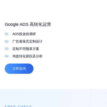
高转化外贸建站 持续获取询盘
Google ADS 高转化运营
外贸网站 Google SEO 白帽排名优化
01
01
01
先策划，再建站
ADS投放前调研
行业调研了解产品
02
02
02
定制建站系统，灵活易用
广告着落页定制设计
筛选合适的关键词排名
03
03
03
定制化设计，打造独特品牌
定制不同预算方案
撰写原创文案 定期更新
04
04
04
自适应，多语言
询盘转化跟踪及分析
高质量外链
立即咨询
立即咨询
立即咨询
FREE CHECK